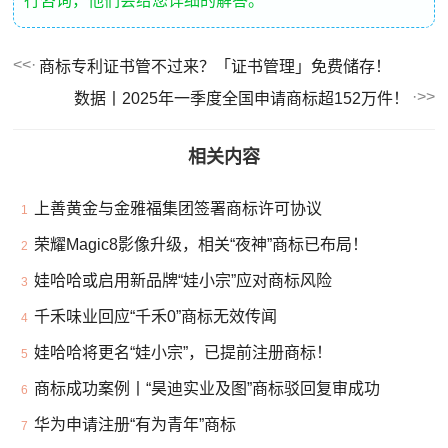
行咨询，他们会给您详细的解答。
商标专利证书管不过来？「证书管理」免费储存！
数据丨2025年一季度全国申请商标超152万件！
相关内容
上善黄金与金雅福集团签署商标许可协议
1
荣耀Magic8影像升级，相关“夜神”商标已布局！
2
娃哈哈或启用新品牌“娃小宗”应对商标风险
3
千禾味业回应“千禾0”商标无效传闻
4
娃哈哈将更名“娃小宗”，已提前注册商标！
5
商标成功案例丨“昊迪实业及图”商标驳回复审成功
6
华为申请注册“有为青年”商标
7