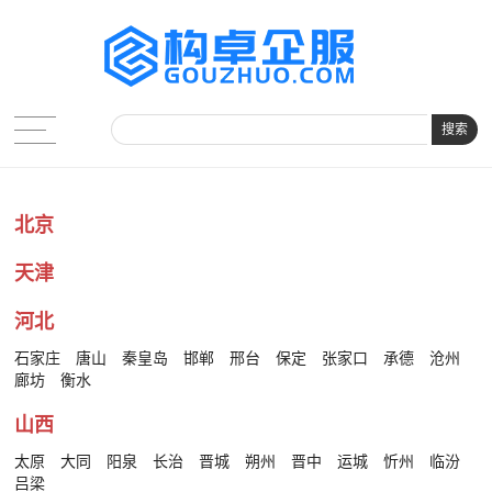
搜索
北京
天津
河北
石家庄
唐山
秦皇岛
邯郸
邢台
保定
张家口
承德
沧州
廊坊
衡水
山西
太原
大同
阳泉
长治
晋城
朔州
晋中
运城
忻州
临汾
吕梁