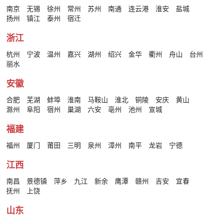
南京
无锡
徐州
常州
苏州
南通
连云港
淮安
盐城
扬州
镇江
泰州
宿迁
浙江
杭州
宁波
温州
嘉兴
湖州
绍兴
金华
衢州
舟山
台州
丽水
安徽
合肥
芜湖
蚌埠
淮南
马鞍山
淮北
铜陵
安庆
黄山
滁州
阜阳
宿州
巢湖
六安
亳州
池州
宣城
福建
福州
厦门
莆田
三明
泉州
漳州
南平
龙岩
宁德
江西
南昌
景德镇
萍乡
九江
新余
鹰潭
赣州
吉安
宜春
抚州
上饶
山东