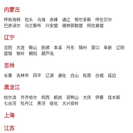
内蒙古
呼和浩特
包头
乌海
赤峰
通辽
鄂尔多斯
呼伦贝尔
巴彦淖尔
乌兰察布
兴安盟
锡林郭勒盟
阿拉善盟
辽宁
沈阳
大连
鞍山
抚顺
本溪
丹东
锦州
营口
阜新
辽阳
盘锦
铁岭
朝阳
葫芦岛
吉林
长春
吉林市
四平
辽源
通化
白山
松原
白城
延边
黑龙江
哈尔滨
齐齐哈尔
鸡西
鹤岗
双鸭山
大庆
伊春
佳木斯
七台河
牡丹江
黑河
绥化
大兴安岭
上海
江苏