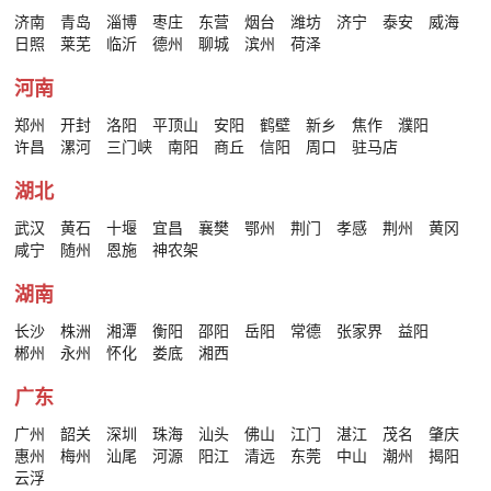
济南
青岛
淄博
枣庄
东营
烟台
潍坊
济宁
泰安
威海
日照
莱芜
临沂
德州
聊城
滨州
荷泽
河南
郑州
开封
洛阳
平顶山
安阳
鹤壁
新乡
焦作
濮阳
许昌
漯河
三门峡
南阳
商丘
信阳
周口
驻马店
湖北
武汉
黄石
十堰
宜昌
襄樊
鄂州
荆门
孝感
荆州
黄冈
咸宁
随州
恩施
神农架
湖南
长沙
株洲
湘潭
衡阳
邵阳
岳阳
常德
张家界
益阳
郴州
永州
怀化
娄底
湘西
广东
广州
韶关
深圳
珠海
汕头
佛山
江门
湛江
茂名
肇庆
惠州
梅州
汕尾
河源
阳江
清远
东莞
中山
潮州
揭阳
云浮