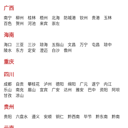
广西
南宁
柳州
桂林
梧州
北海
防城港
钦州
贵港
玉林
百色
贺州
河池
来宾
崇左
海南
海口
三亚
三沙
琼海
五指山
文昌
万宁
屯昌
琼中
陵水
东方
定安
澄迈
白沙
儋州
重庆
四川
成都
自贡
攀枝花
泸州
德阳
绵阳
广元
遂宁
内江
乐山
南充
眉山
宜宾
广安
达州
雅安
巴中
资阳
阿坝
甘孜
凉山
贵州
贵阳
六盘水
遵义
安顺
铜仁
黔西南
毕节
黔东南
黔南