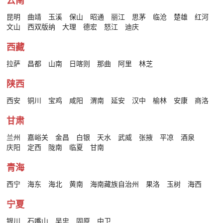
云南
昆明
曲靖
玉溪
保山
昭通
丽江
思茅
临沧
楚雄
红河
文山
西双版纳
大理
德宏
怒江
迪庆
西藏
拉萨
昌都
山南
日喀则
那曲
阿里
林芝
陕西
西安
铜川
宝鸡
咸阳
渭南
延安
汉中
榆林
安康
商洛
甘肃
兰州
嘉峪关
金昌
白银
天水
武威
张掖
平凉
酒泉
庆阳
定西
陇南
临夏
甘南
青海
西宁
海东
海北
黄南
海南藏族自治州
果洛
玉树
海西
宁夏
银川
石嘴山
吴忠
固原
中卫