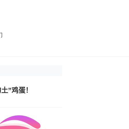
们
土”鸡蛋！