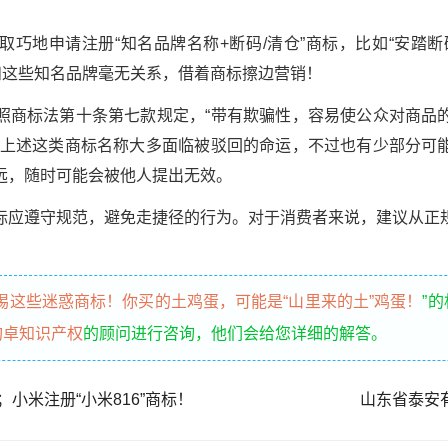
巧地申请注册“知名品牌名称+断码/清仓”商标，比如“安踏断码
产品和这些知名品牌毫无关系，借着商标擦边营销！
照商标法第十条第七款规定，“带有欺骗性，容易使公众对商品
”上述这类商标名称大多面临被驳回的命运，不过也有少部分可
远，随时可能会被他人提出无效。
标应遵守规范，避免走捷径的行为。对于消费者来说，建议从正
惕这些迷惑商标！你买的土鸡蛋，可能是“山里来的土”鸡蛋！
”
构卓知识产权
的顾问进行咨询，他们会给您详细的解答。
；小米注册“小米816”商标！
山东省泰安有